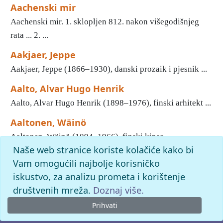
Aachenski mir
Aachenski mir. 1. sklopljen 812. nakon višegodišnjeg
rata ... 2. ...
Aakjaer, Jeppe
Aakjaer, Jeppe (1866–1930), danski prozaik i pjesnik ...
Aalto, Alvar Hugo Henrik
Aalto, Alvar Hugo Henrik (1898–1976), finski arhitekt ...
Aaltonen, Wäinö
Aaltonen, Wäinö (1894–1966), finski kipar ...
Naše web stranice koriste kolačiće kako bi
1
2
3
4
5
6
7
8
9
10
»
Kraj
Vam omogućili najbolje korisničko
iskustvo, za analizu prometa i korištenje
pronađenih odgovora: 45128; vrijeme izvršavanja upita: 147
ms
društvenih mreža.
Doznaj više.
Prihvati
© 2026. -
Leksikografski zavod
Miroslav Krleža