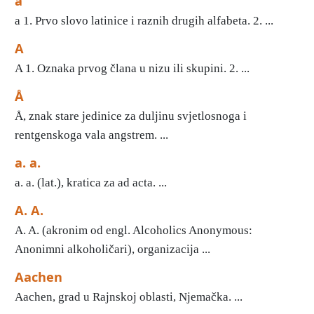
a
a 1. Prvo slovo latinice i raznih drugih alfabeta. 2. ...
A
A 1. Oznaka prvog člana u nizu ili skupini. 2. ...
Å
Å, znak stare jedinice za duljinu svjetlosnoga i
rentgenskoga vala angstrem. ...
a. a.
a. a. (lat.), kratica za ad acta. ...
A. A.
A. A. (akronim od engl. Alcoholics Anonymous:
Anonimni alkoholičari), organizacija ...
Aachen
Aachen, grad u Rajnskoj oblasti, Njemačka. ...