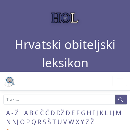
Hrvatski obiteljski
leksikon
A - Ž
A
B
C
Č
Ć
D
DŽ
Đ
E
F
G
H
I
J
K
L
LJ
M
N
NJ
O
P
Q
R
S
Š
T
U
V
W
X
Y
Z
Ž