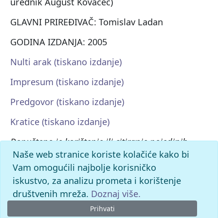
urednik August Kovačec)
GLAVNI PRIREĐIVAČ: Tomislav Ladan
GODINA IZDANJA: 2005
Nulti arak (tiskano izdanje)
Impresum (tiskano izdanje)
Predgovor (tiskano izdanje)
Kratice (tiskano izdanje)
Dopušteno je korištenje ili citiranje pojedinih
Naše web stranice koriste kolačiće kako bi
članaka u dijelovima ili u cjelini uz naznaku
Vam omogućili najbolje korisničko
izvora. Ostala autorska prava zadržava
iskustvo, za analizu prometa i korištenje
Leksikografski zavod Miroslav Krleža.
društvenih mreža.
Doznaj više.
Prihvati
© 2026. -
Leksikografski zavod
Miroslav Krleža