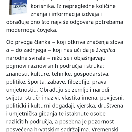
korisnika. Iz nepregledne količine
znanja i informacija izdvaja i
obrađuje ono što najviše odgovara potrebama
modernoga čovjeka.
Od prvoga članka − koji otkriva značenja slova
a
− do zadnjega − koji nas uči da je
žveglica
narodna svirala − nižu se i objašnjavaju
pojmovi raznovrsnih područja i struka:
znanosti, kulture, tehnike, gospodarstva,
politike, športa, zabave, filozofije, prava,
umjetnosti... Obrađuju se zemlje i narodi
svijeta, stručni nazivi, vlastita imena, povijesni,
politički i kulturni događaji, vjerska, društvena
i umjetnička gibanja te istaknute osobe
različitih područja, a posebna je pozornost
posvećena hrvatskim sadržajima. Vremenski