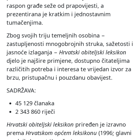
raspon građe seže od prapovijesti, a
prezentirana je kratkim i jednostavnim
tumačenjima.
Zbog svojih triju temeljnih osobina −
zastupljenosti mnogobrojnih struka, sažetosti i
jasnoće izlaganja −
Hrvatski obiteljski leksikon
djelo je najšire primjene, dostupno čitateljima
različitih potreba i interesa te vrijedan izvor za
brzu, pristupačnu i pouzdanu obavijest.
SADRŽAVA:
45 129 članaka
2 343 860 riječi
Hrvatski obiteljski leksikon
priređen je izravno
prema
Hrvatskom općem leksikonu
(1996; glavni