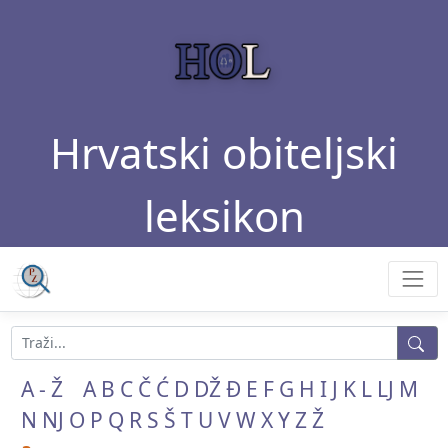
Hrvatski obiteljski
leksikon
A - Ž
A
B
C
Č
Ć
D
DŽ
Đ
E
F
G
H
I
J
K
L
LJ
M
N
NJ
O
P
Q
R
S
Š
T
U
V
W
X
Y
Z
Ž