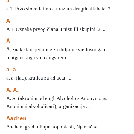
a
a 1. Prvo slovo latinice i raznih drugih alfabeta. 2. ...
A
A 1. Oznaka prvog člana u nizu ili skupini. 2. ...
Å
Å, znak stare jedinice za duljinu svjetlosnoga i
rentgenskoga vala angstrem. ...
a. a.
a. a. (lat.), kratica za ad acta. ...
A. A.
A. A. (akronim od engl. Alcoholics Anonymous:
Anonimni alkoholičari), organizacija ...
Aachen
Aachen, grad u Rajnskoj oblasti, Njemačka. ...