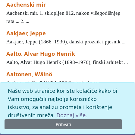
Aachenski mir
Aachenski mir. 1. sklopljen 812. nakon višegodišnjeg
rata ... 2. ...
Aakjaer, Jeppe
Aakjaer, Jeppe (1866–1930), danski prozaik i pjesnik ...
Aalto, Alvar Hugo Henrik
Aalto, Alvar Hugo Henrik (1898–1976), finski arhitekt ...
Aaltonen, Wäinö
Aaltonen, Wäinö (1894–1966), finski kipar ...
Naše web stranice koriste kolačiće kako bi
1
2
3
4
5
6
7
8
9
10
»
Kraj
Vam omogućili najbolje korisničko
iskustvo, za analizu prometa i korištenje
pronađenih odgovora: 45128; vrijeme izvršavanja upita: 153
ms
društvenih mreža.
Doznaj više.
Prihvati
© 2026. -
Leksikografski zavod
Miroslav Krleža