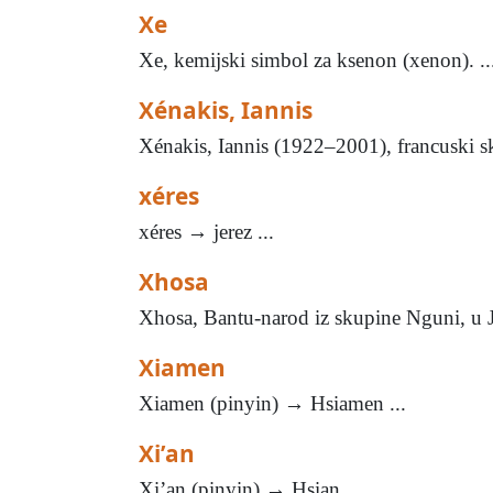
Xe
Xe, kemijski simbol za ksenon (xenon). ..
Xénakis, Iannis
Xénakis, Iannis (1922–2001), francuski skla
xéres
xéres → jerez ...
Xhosa
Xhosa, Bantu-narod iz skupine Nguni, u J
Xiamen
Xiamen (pinyin) → Hsiamen ...
Xi’an
Xi’an (pinyin) → Hsian ...