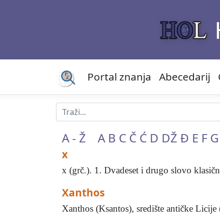
Portal znanja
Abecedarij
A - Ž
A
B
C
Č
Ć
D
DŽ
Đ
E
F
G
x
x (grč.). 1. Dvadeset i drugo slovo klasične
Xanthos
Xanthos (Ksantos), središte antičke Licije (