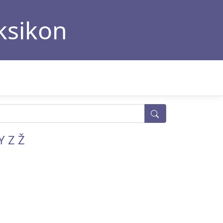
eksikon
Y
Z
Ž