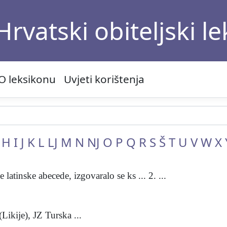
Hrvatski obiteljski l
O leksikonu
Uvjeti korištenja
H
I
J
K
L
LJ
M
N
NJ
O
P
Q
R
S
Š
T
U
V
W
X
 latinske abecede, izgovaralo se ks ... 2. ...
Likije), JZ Turska ...