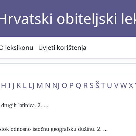
Hrvatski obiteljski l
O leksikonu
Uvjeti korištenja
H
I
J
K
L
LJ
M
N
NJ
O
P
Q
R
S
Š
T
U
V
W
X
drugih latinica. 2. ...
istok odnosno istočnu geografsku dužinu. 2. ...