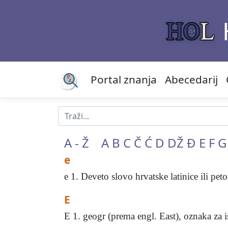
Portal znanja
Abecedarij
A - Ž
A
B
C
Č
Ć
D
DŽ
Đ
E
F
G
e
e 1. Deveto slovo hrvatske latinice ili peto 
E
E 1. geogr (prema engl. East), oznaka za 