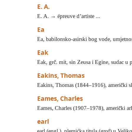
E. A.
E. A. → épreuve d’artiste ...
Ea
Ea, babilonsko-asirski bog vode, umjetnost
Eak
Eak, grč. mit, sin Zeusa i Egine, sudac u 
Eakins, Thomas
Eakins, Thomas (1844–1916), američki sli
Eames, Charles
Eames, Charles (1907–1978), američki arhit
earl
earl (engl.), plemićka titula (grof) u Velikoj