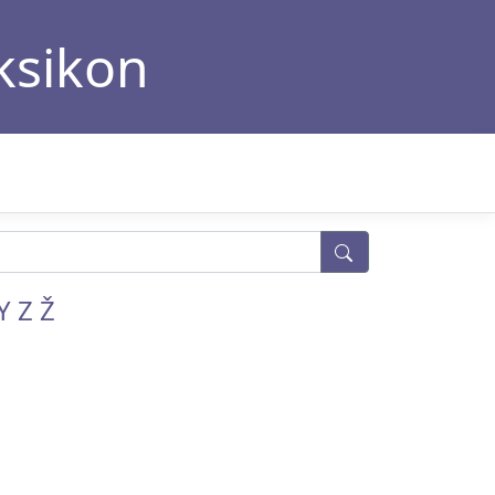
eksikon
Y
Z
Ž