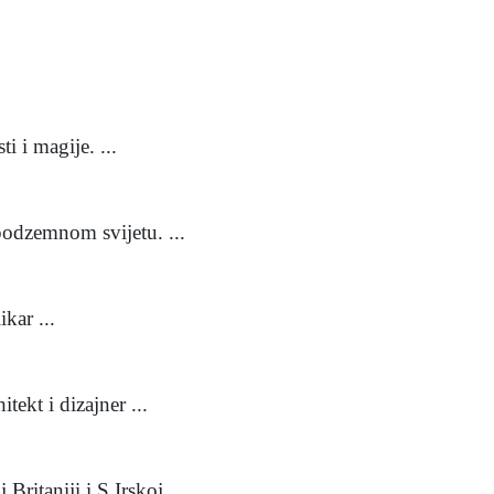
i i magije. ...
podzemnom svijetu. ...
kar ...
ekt i dizajner ...
 Britaniji i S Irskoj. ...