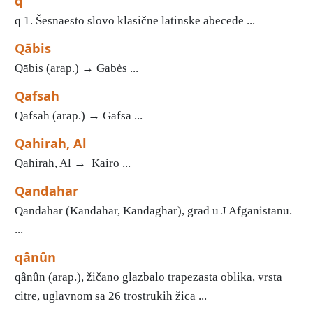
q
q 1. Šesnaesto slovo klasične latinske abecede ...
Qābis
Qābis (arap.) → Gabès ...
Qafsah
Qafsah (arap.) → Gafsa ...
Qahirah, Al
Qahirah, Al → Kairo ...
Qandahar
Qandahar (Kandahar, Kandaghar), grad u J Afganistanu.
...
qânûn
qânûn (arap.), žičano glazbalo trapezasta oblika, vrsta
citre, uglavnom sa 26 trostrukih žica ...