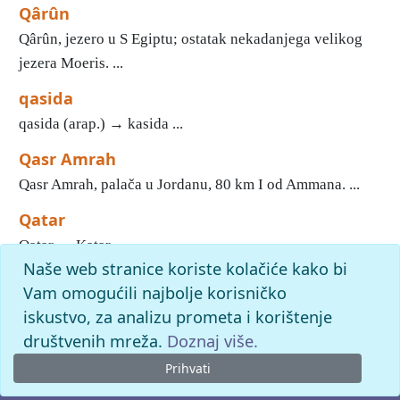
Qârûn
Qârûn, jezero u S Egiptu; ostatak nekadanjega velikog
jezera Moeris. ...
qasida
qasida (arap.) → kasida ...
Qasr Amrah
Qasr Amrah, palača u Jordanu, 80 km I od Ammana. ...
Qatar
Qatar → Katar ...
Naše web stranice koriste kolačiće kako bi
1
2
3
4
5
6
7
Vam omogućili najbolje korisničko
iskustvo, za analizu prometa i korištenje
slovo
q
: pronađenih odgovora: 70; vrijeme izvršavanja upita:
14 ms
društvenih mreža.
Doznaj više.
Prihvati
© 2026. -
Leksikografski zavod
Miroslav Krleža