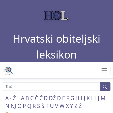
Hrvatski obiteljski
leksikon
A - Ž
A
B
C
Č
Ć
D
DŽ
Đ
E
F
G
H
I
J
K
L
LJ
M
N
NJ
O
P
Q
R
S
Š
T
U
V
W
X
Y
Z
Ž