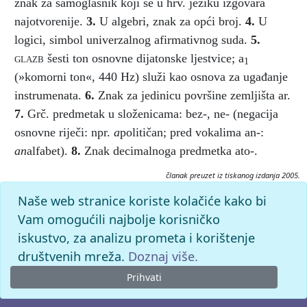
znak za samoglasnik koji se u hrv. jeziku izgovara
najotvorenije.
3.
U algebri, znak za opći broj.
4.
U
logici, simbol univerzalnog afirmativnog suda.
5.
glazb
šesti ton osnovne dijatonske ljestvice; a
1
(»komorni ton«, 440 Hz) služi kao osnova za ugađanje
instrumenata.
6.
Znak za jedinicu površine zemljišta ar.
7.
Grč. predmetak u složenicama: bez-, ne- (negacija
osnovne riječi: npr.
a
političan; pred vokalima an-:
an
alfabet).
8.
Znak decimalnoga predmetka ato-.
članak preuzet iz tiskanog izdanja 2005.
Citiranje:
Naše web stranice koriste kolačiće kako bi
a.
Hrvatski obiteljski leksikon (2005), mrežno izdanje.
Vam omogućili najbolje korisničko
Leksikografski zavod Miroslav Krleža, 2026. Pristupljeno
iskustvo, za analizu prometa i korištenje
7.8.2026. <https://hol.lzmk.hr/clanak/a>.
društvenih mreža.
Doznaj više.
Prihvati
© 2026. -
Leksikografski zavod
Miroslav Krleža