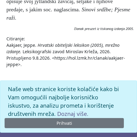
opisuje svoj jyllandski zavičaj, seljake i njihove
predaje, s jakim soc. naglascima.
Sinovi srdžbe; Pjesme
raži.
članak preuzet iz tiskanog izdanja 2005.
Citiranje:
Aakjaer, Jeppe.
Hrvatski obiteljski leksikon (2005), mrežno
izdanje.
Leksikografski zavod Miroslav Krleža, 2026.
Pristupljeno 9.8.2026. <https://hol.lzmk.hr/clanak/aakjaer-
jeppe>.
Naše web stranice koriste kolačiće kako bi
Vam omogućili najbolje korisničko
iskustvo, za analizu prometa i korištenje
društvenih mreža.
Doznaj više.
Prihvati
© 2026. -
Leksikografski zavod
Miroslav Krleža