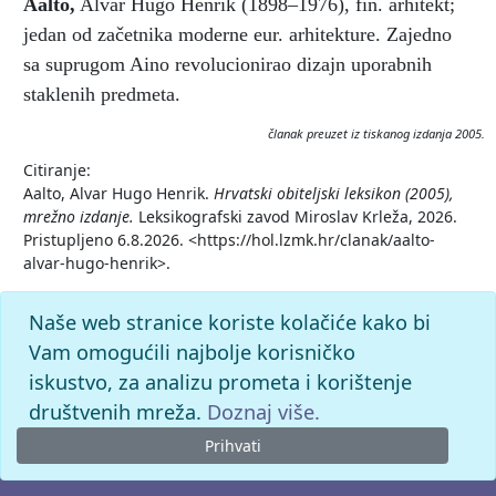
Aalto
,
Alvar Hugo Henrik (1898–1976), fin. arhitekt;
jedan od začetnika moderne eur. arhitekture. Zajedno
sa suprugom Aino revolucionirao dizajn uporabnih
staklenih predmeta.
članak preuzet iz tiskanog izdanja 2005.
Citiranje:
Aalto, Alvar Hugo Henrik.
Hrvatski obiteljski leksikon (2005),
mrežno izdanje.
Leksikografski zavod Miroslav Krleža, 2026.
Pristupljeno 6.8.2026. <https://hol.lzmk.hr/clanak/aalto-
alvar-hugo-henrik>.
Naše web stranice koriste kolačiće kako bi
Vam omogućili najbolje korisničko
iskustvo, za analizu prometa i korištenje
društvenih mreža.
Doznaj više.
Prihvati
© 2026. -
Leksikografski zavod
Miroslav Krleža