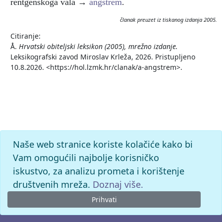
rentgenskoga vala →
angstrem
.
članak preuzet iz tiskanog izdanja 2005.
Citiranje:
Å.
Hrvatski obiteljski leksikon (2005), mrežno izdanje.
Leksikografski zavod Miroslav Krleža, 2026. Pristupljeno
10.8.2026. <https://hol.lzmk.hr/clanak/a-angstrem>.
Naše web stranice koriste kolačiće kako bi
Vam omogućili najbolje korisničko
iskustvo, za analizu prometa i korištenje
društvenih mreža.
Doznaj više.
Prihvati
© 2026. -
Leksikografski zavod
Miroslav Krleža