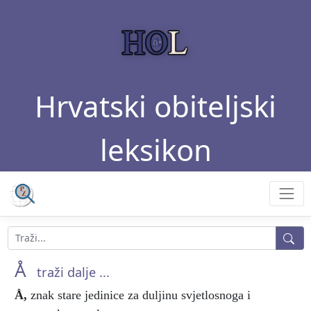
Hrvatski obiteljski
leksikon
Å
traži dalje ...
Å
,
znak stare jedinice za duljinu svjetlosnoga i