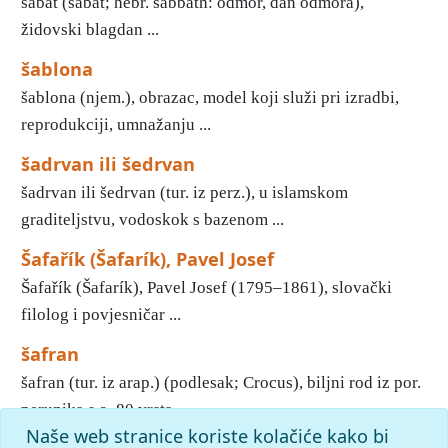
šabat (sabat; hebr. šabbath: odmor, dan odmora),
židovski blagdan ...
šablona
šablona (njem.), obrazac, model koji služi pri izradbi,
reprodukciji, umnažanju ...
šadrvan ili šedrvan
šadrvan ili šedrvan (tur. iz perz.), u islamskom
graditeljstvu, vodoskok s bazenom ...
Šafařík (Šafarík), Pavel Josef
Šafařík (Šafarík), Pavel Josef (1795–1861), slovački
filolog i povjesničar ...
šafran
šafran (tur. iz arap.) (podlesak; Crocus), biljni rod iz por.
perunika s o. 80 vrsta ...
Naše web stranice koriste kolačiće kako bi