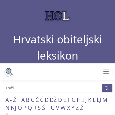
Hrvatski obiteljski
leksikon
A - Ž
A
B
C
Č
Ć
D
DŽ
Đ
E
F
G
H
I
J
K
L
LJ
M
N
NJ
O
P
Q
R
S
Š
T
U
V
W
X
Y
Z
Ž