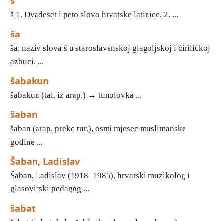
š
š 1. Dvadeset i peto slovo hrvatske latinice. 2. ...
ša
ša, naziv slova š u staroslavenskoj glagoljskoj i ćirilićkoj
azbuci. ...
šabakun
šabakun (tal. iz arap.) → tunolovka ...
šaban
šaban (arap. preko tur.), osmi mjesec muslimanske
godine ...
Šaban, Ladislav
Šaban, Ladislav (1918–1985), hrvatski muzikolog i
glasovirski pedagog ...
šabat