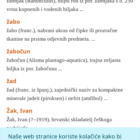
žabnjak (Ranunculus), biljni rod iz por. žabnjaka s o. 250
vrsta kopnenih i vodenih biljaka ...
žabo
žabo (franc.), nabrani ukras od čipke ili prozračne
tkanine na prsima odjevnih predmeta. ...
žabočun
žabočun (Alisma plantago-aquatica), trajna zeljasta
biljka iz por. žabočuna ...
žad
žad (franc. iz španj.), zajednički naziv za kompaktne
minerale jadeit (piroksen) i nefrit (amfibol) ...
Žak, Ivan
Žak, Ivan (?–1919), hrvatski skladatelj češkoga
podrijetla ...
Naše web stranice koriste kolačiće kako bi