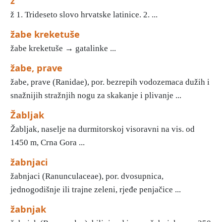
ž
ž 1. Trideseto slovo hrvatske latinice. 2. ...
žabe kreketuše
žabe kreketuše → gatalinke ...
žabe, prave
žabe, prave (Ranidae), por. bezrepih vodozemaca dužih i
snažnijih stražnjih nogu za skakanje i plivanje ...
Žabljak
Žabljak, naselje na durmitorskoj visoravni na vis. od
1450 m, Crna Gora ...
žabnjaci
žabnjaci (Ranunculaceae), por. dvosupnica,
jednogodišnje ili trajne zeleni, rjeđe penjačice ...
žabnjak