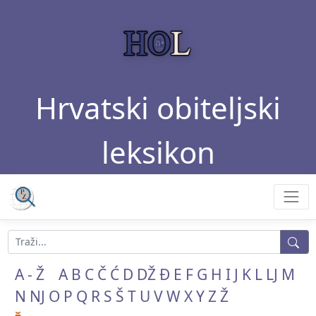
Hrvatski obiteljski
leksikon
A - Ž
A
B
C
Č
Ć
D
DŽ
Đ
E
F
G
H
I
J
K
L
LJ
M
N
NJ
O
P
Q
R
S
Š
T
U
V
W
X
Y
Z
Ž