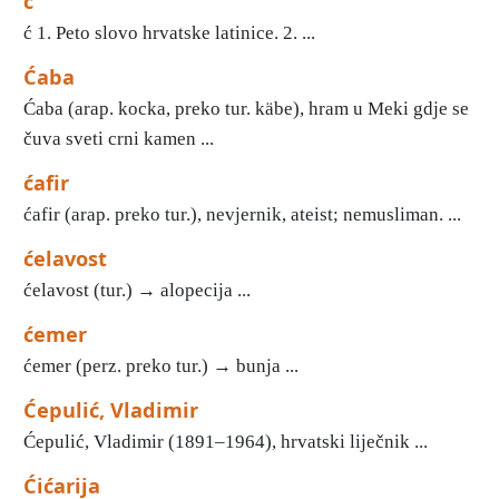
ć
ć 1. Peto slovo hrvatske latinice. 2. ...
Ćaba
Ćaba (arap. kocka, preko tur. käbe), hram u Meki gdje se
čuva sveti crni kamen ...
ćafir
ćafir (arap. preko tur.), nevjernik, ateist; nemusliman. ...
ćelavost
ćelavost (tur.) → alopecija ...
ćemer
ćemer (perz. preko tur.) → bunja ...
Ćepulić, Vladimir
Ćepulić, Vladimir (1891–1964), hrvatski liječnik ...
Ćićarija