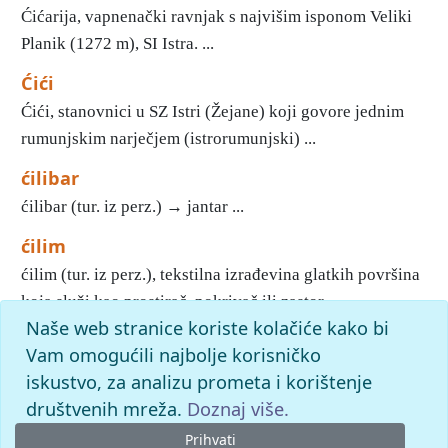
Ćićarija, vapnenački ravnjak s najvišim isponom Veliki
Planik (1272 m), SI Istra. ...
Ćići
Ćići, stanovnici u SZ Istri (Žejane) koji govore jednim
rumunjskim narječjem (istrorumunjski) ...
ćilibar
ćilibar (tur. iz perz.) → jantar ...
ćilim
ćilim (tur. iz perz.), tekstilna izrađevina glatkih površina
koja služi kao prostirač, pokrivač ili zastor ...
Naše web stranice koriste kolačiće kako bi
1
2
3
4
Vam omogućili najbolje korisničko
iskustvo, za analizu prometa i korištenje
slovo
ć
: pronađenih odgovora: 37; vrijeme izvršavanja upita:
12 ms
društvenih mreža.
Doznaj više.
Prihvati