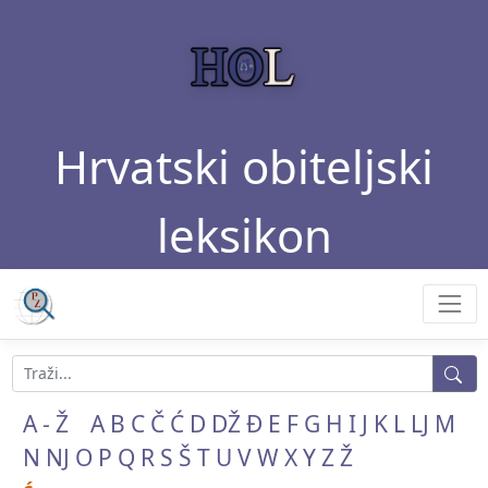
Hrvatski obiteljski
leksikon
A - Ž
A
B
C
Č
Ć
D
DŽ
Đ
E
F
G
H
I
J
K
L
LJ
M
N
NJ
O
P
Q
R
S
Š
T
U
V
W
X
Y
Z
Ž