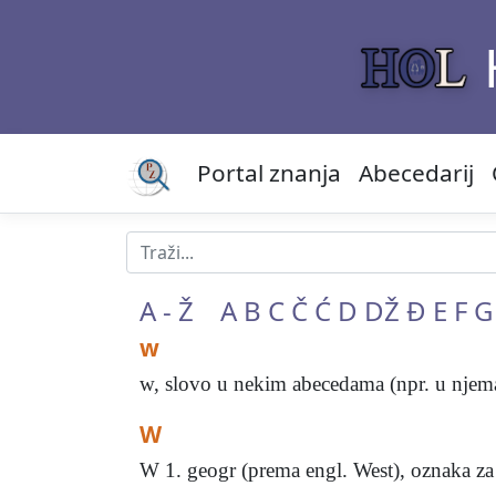
Portal znanja
Abecedarij
A - Ž
A
B
C
Č
Ć
D
DŽ
Đ
E
F
G
w
w, slovo u nekim abecedama (npr. u njemač
W
W 1. geogr (prema engl. West), oznaka za