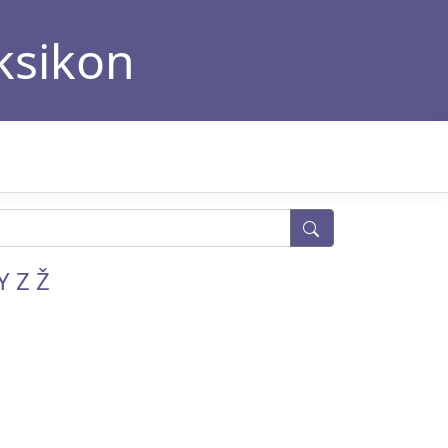
eksikon
Y
Z
Ž