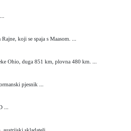
..
Rajne, koji se spaja s Maasom. ...
ijeke Ohio, duga 851 km, plovna 480 km. ...
rmanski pjesnik ...
 ...
strijski skladatelj ...