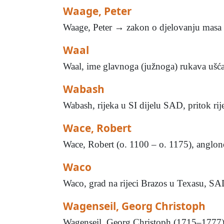
Waage, Peter
Waage, Peter → zakon o djelovanju masa .
Waal
Waal, ime glavnoga (južnoga) rukava ušća 
Wabash
Wabash, rijeka u SI dijelu SAD, pritok r
Wace, Robert
Wace, Robert (o. 1100 – o. 1175), anglono
Waco
Waco, grad na rijeci Brazos u Texasu, SAD
Wagenseil, Georg Christoph
Wagenseil, Georg Christoph (1715–1777), au