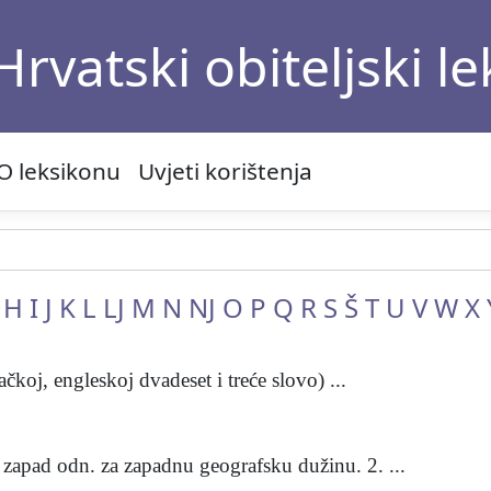
Hrvatski obiteljski l
O leksikonu
Uvjeti korištenja
H
I
J
K
L
LJ
M
N
NJ
O
P
Q
R
S
Š
T
U
V
W
X
koj, engleskoj dvadeset i treće slovo) ...
 zapad odn. za zapadnu geografsku dužinu. 2. ...