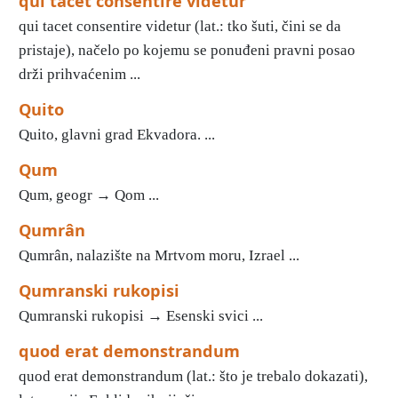
qui tacet consentire videtur
qui tacet consentire videtur (lat.: tko šuti, čini se da
pristaje), načelo po kojemu se ponuđeni pravni posao
drži prihvaćenim ...
Quito
Quito, glavni grad Ekvadora. ...
Qum
Qum, geogr → Qom ...
Qumrân
Qumrân, nalazište na Mrtvom moru, Izrael ...
Qumranski rukopisi
Qumranski rukopisi → Esenski svici ...
quod erat demonstrandum
quod erat demonstrandum (lat.: što je trebalo dokazati),