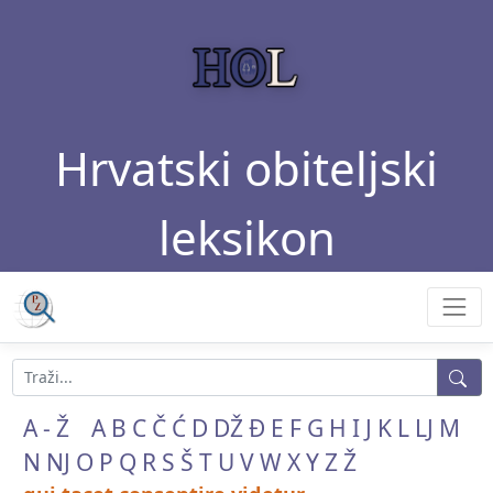
Hrvatski obiteljski
leksikon
A - Ž
A
B
C
Č
Ć
D
DŽ
Đ
E
F
G
H
I
J
K
L
LJ
M
N
NJ
O
P
Q
R
S
Š
T
U
V
W
X
Y
Z
Ž