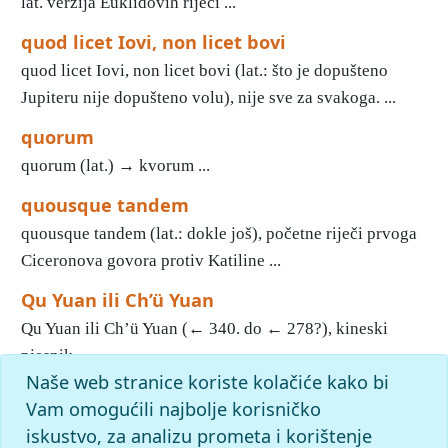
lat. verzija Euklidovih riječi ...
quod licet Iovi, non licet bovi
quod licet Iovi, non licet bovi (lat.: što je dopušteno
Jupiteru nije dopušteno volu), nije sve za svakoga. ...
quorum
quorum (lat.) → kvorum ...
quousque tandem
quousque tandem (lat.: dokle još), početne riječi prvoga
Ciceronova govora protiv Katiline ...
Qu Yuan ili Ch’ü Yuan
Qu Yuan ili Ch’ü Yuan (← 340. do ← 278?), kineski
pjesnik ...
Naše web stranice koriste kolačiće kako bi
1
2
3
4
5
6
7
Vam omogućili najbolje korisničko
iskustvo, za analizu prometa i korištenje
slovo
q
: pronađenih odgovora: 70; vrijeme izvršavanja upita: