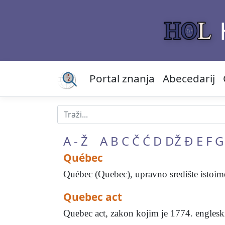
Portal znanja
Abecedarij
A - Ž
A
B
C
Č
Ć
D
DŽ
Đ
E
F
G
Québec
Québec (Quebec), upravno središte istoimen
Quebec act
Quebec act, zakon kojim je 1774. englesk