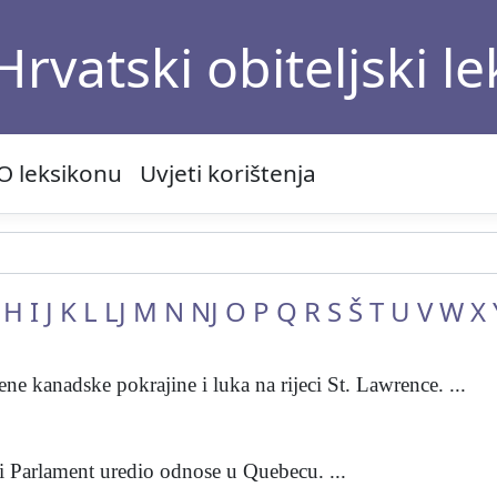
Hrvatski obiteljski l
O leksikonu
Uvjeti korištenja
H
I
J
K
L
LJ
M
N
NJ
O
P
Q
R
S
Š
T
U
V
W
X
e kanadske pokrajine i luka na rijeci St. Lawrence. ...
i Parlament uredio odnose u Quebecu. ...