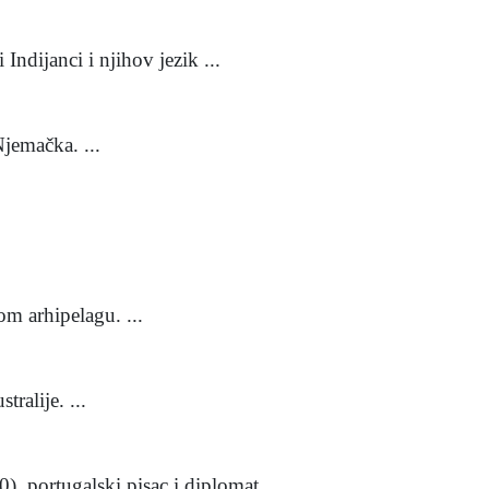
ndijanci i njihov jezik ...
jemačka. ...
om arhipelagu. ...
ralije. ...
, portugalski pisac i diplomat ...