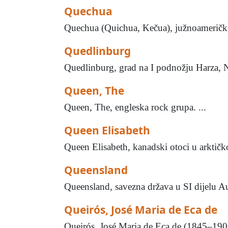
Quechua
Quechua (Quichua, Kečua), južnoamerički I
Quedlinburg
Quedlinburg, grad na I podnožju Harza, N
Queen, The
Queen, The, engleska rock grupa. ...
Queen Elisabeth
Queen Elisabeth, kanadski otoci u arktičk
Queensland
Queensland, savezna država u SI dijelu Aust
Queirós, José Maria de Eca de
Queirós, José Maria de Eca de (1845–1900)