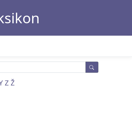
eksikon
Y
Z
Ž