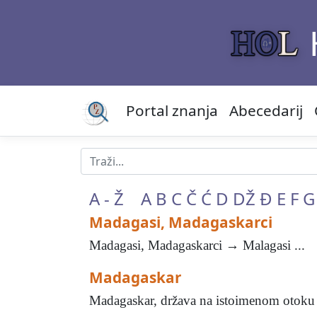
Portal znanja
Abecedarij
A - Ž
A
B
C
Č
Ć
D
DŽ
Đ
E
F
G
Madagasi, Madagaskarci
Madagasi, Madagaskarci → Malagasi ...
Madagaskar
Madagaskar, država na istoimenom otoku 