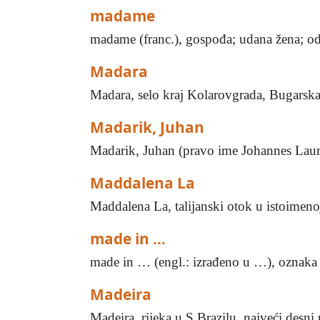
madame
madame (franc.), gospođa; udana žena; odr
Madara
Madara, selo kraj Kolarovgrada, Bugarska 
Madarik, Juhan
Madarik, Juhan (pravo ime Johannes Lauri
Maddalena La
Maddalena La, talijanski otok u istoimeno
made in …
made in … (engl.: izrađeno u …), oznaka ze
Madeira
Madeira, rijeka u S Brazilu, najveći des