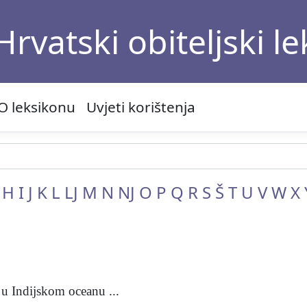
Hrvatski obiteljski l
O leksikonu
Uvjeti korištenja
H
I
J
K
L
LJ
M
N
NJ
O
P
Q
R
S
Š
T
U
V
W
X
u Indijskom oceanu ...