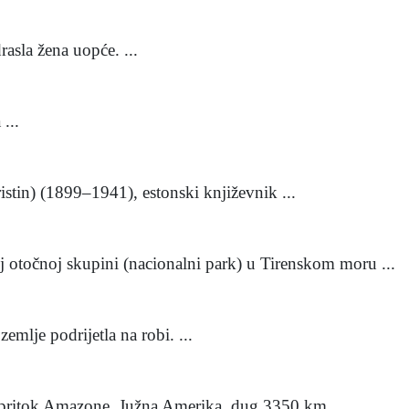
asla žena uopće. ...
...
stin) (1899–1941), estonski književnik ...
j otočnoj skupini (nacionalni park) u Tirenskom moru ...
mlje podrijetla na robi. ...
ni pritok Amazone, Južna Amerika, dug 3350 km ...