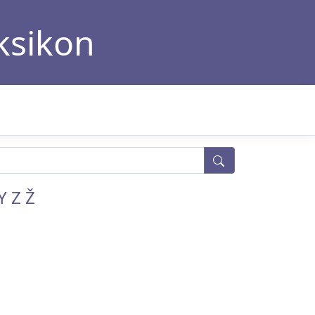
eksikon
Y
Z
Ž