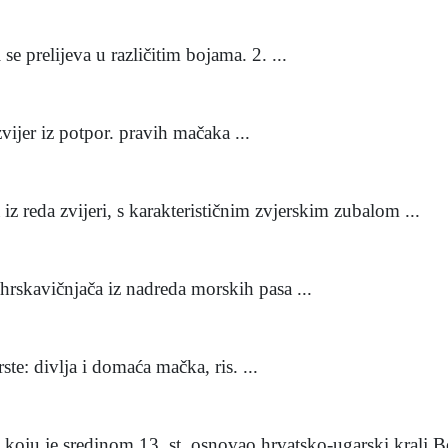
e prelijeva u različitim bojama. 2. ...
ijer iz potpor. pravih mačaka ...
 iz reda zvijeri, s karakterističnim zvjerskim zubalom ...
hrskavičnjača iz nadreda morskih pasa ...
te: divlja i domaća mačka, ris. ...
 koju je sredinom 13. st. osnovao hrvatsko-ugarski kralj Bel