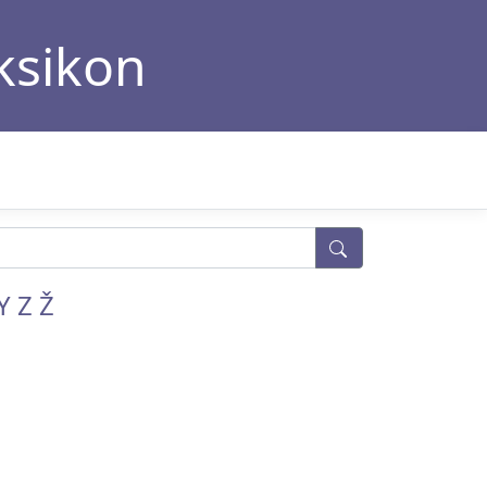
eksikon
Y
Z
Ž