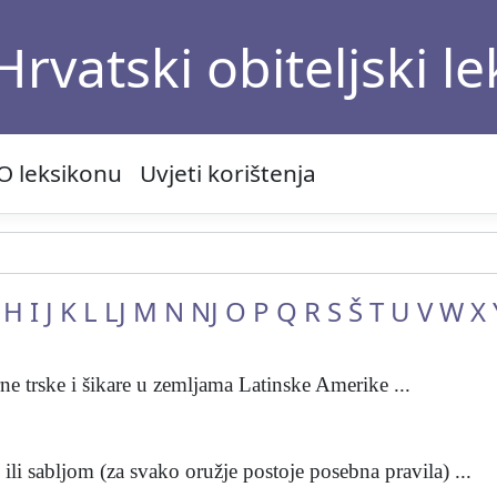
Hrvatski obiteljski l
O leksikonu
Uvjeti korištenja
H
I
J
K
L
LJ
M
N
NJ
O
P
Q
R
S
Š
T
U
V
W
X
rne trske i šikare u zemljama Latinske Amerike ...
li sabljom (za svako oružje postoje posebna pravila) ...