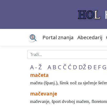
Portal znanja
Abecedarij
A - Ž
A
B
C
Č
Ć
D
DŽ
Đ
E
F
G
mačeta
mačeta (španj.), širok nož za sječenje šeće
mačevanje
mačevanje, šport dvoboj mačem, floretom i