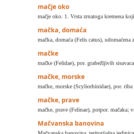
mačje oko
mačje oko. 1. Vrsta zrnatoga kremena koji s
mačka, domaća
mačka, domaća (Felis catus), udomaćena zv
mačke
mačke (Felidae), por. grabežljivih sisavaca
mačke, morske
mačke, morske (Scyliorhinidae), por. riba 
mačke, prave
mačke, prave (Felinae), potpor. mačaka; vrs
Mačvanska banovina
Mačvanska banovina, teritorijalna jedinica