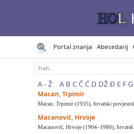
Portal znanja
Abecedarij
A - Ž
A
B
C
Č
Ć
D
DŽ
Đ
E
F
G
Macan, Trpimir
Macan, Trpimir (1935), hrvatski povjesniča
Macanović, Hrvoje
Macanović, Hrvoje (1904–1980), hrvatski 