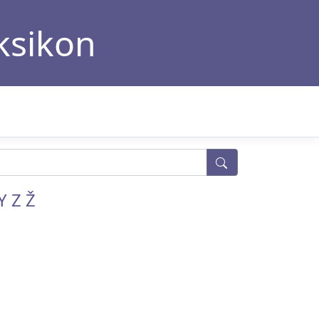
eksikon
Y
Z
Ž