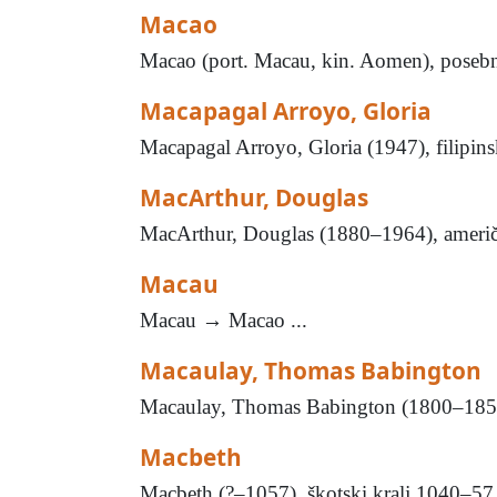
Macao
Macao (port. Macau, kin. Aomen), posebna 
Macapagal Arroyo, Gloria
Macapagal Arroyo, Gloria (1947), filipinsk
MacArthur, Douglas
MacArthur, Douglas (1880–1964), američk
Macau
Macau → Macao ...
Macaulay, Thomas Babington
Macaulay, Thomas Babington (1800–1859), e
Macbeth
Macbeth (?–1057), škotski kralj 1040–57. 