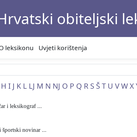
Hrvatski obiteljski l
O leksikonu
Uvjeti korištenja
H
I
J
K
L
LJ
M
N
NJ
O
P
Q
R
S
Š
T
U
V
W
X
r i leksikograf ...
športski novinar ...