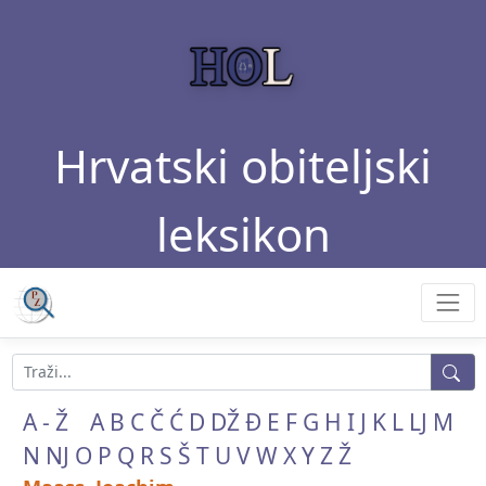
Hrvatski obiteljski
leksikon
A - Ž
A
B
C
Č
Ć
D
DŽ
Đ
E
F
G
H
I
J
K
L
LJ
M
N
NJ
O
P
Q
R
S
Š
T
U
V
W
X
Y
Z
Ž