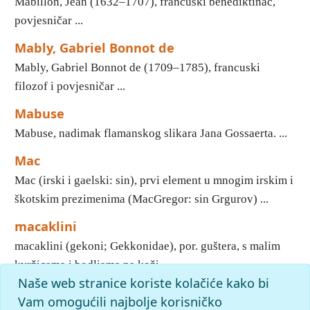
Mabillon, Jean (1632–1707), francuski benediktinac,
povjesničar ...
Mably, Gabriel Bonnot de
Mably, Gabriel Bonnot de (1709–1785), francuski
filozof i povjesničar ...
Mabuse
Mabuse, nadimak flamanskog slikara Jana Gossaerta. ...
Mac
Mac (irski i gaelski: sin), prvi element u mnogim irskim i
škotskim prezimenima (MacGregor: sin Grgurov) ...
macaklini
macaklini (gekoni; Gekkonidae), por. guštera, s malim
kvržicama i bodljama na koži ...
Naše web stranice koriste kolačiće kako bi
1
2
3
4
5
6
7
8
9
10
»
Kraj
Vam omogućili najbolje korisničko