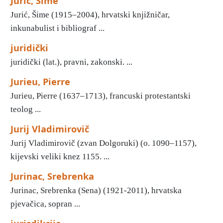
Jurić, Šime
Jurić, Šime (1915–2004), hrvatski knjižničar,
inkunabulist i bibliograf ...
juridički
juridički (lat.), pravni, zakonski. ...
Jurieu, Pierre
Jurieu, Pierre (1637–1713), francuski protestantski
teolog ...
Jurij Vladimirovič
Jurij Vladimirovič (zvan Dolgoruki) (o. 1090–1157),
kijevski veliki knez 1155. ...
Jurinac, Srebrenka
Jurinac, Srebrenka (Sena) (1921-2011), hrvatska
pjevačica, sopran ...