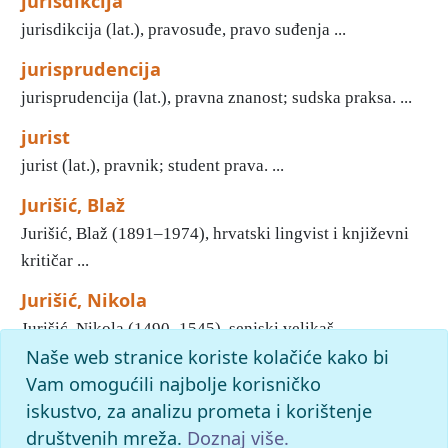
jurisdikcija
jurisdikcija (lat.), pravosuđe, pravo suđenja ...
jurisprudencija
jurisprudencija (lat.), pravna znanost; sudska praksa. ...
jurist
jurist (lat.), pravnik; student prava. ...
Jurišić, Blaž
Jurišić, Blaž (1891–1974), hrvatski lingvist i književni
kritičar ...
Jurišić, Nikola
Jurišić, Nikola (1490–1545), senjski velikaš ...
Naše web stranice koriste kolačiće kako bi
«
71
72
73
74
75
76
77
78
79
Početak
Vam omogućili najbolje korisničko
iskustvo, za analizu prometa i korištenje
slovo
j
: pronađenih odgovora: 781; vrijeme izvršavanja
upita: 12 ms
društvenih mreža.
Doznaj više.