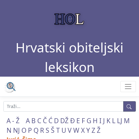
Hrvatski obiteljski
leksikon
A - Ž
A
B
C
Č
Ć
D
DŽ
Đ
E
F
G
H
I
J
K
L
LJ
M
N
NJ
O
P
Q
R
S
Š
T
U
V
W
X
Y
Z
Ž