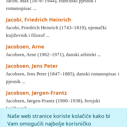
Jacob, Max (1876–1944), francuski pjesnik i
romanopisac ...
Jacobi, Friedrich Heinrich
Jacobi, Friedrich Heinrich (1743–1819), njemački
književnik i filozof ...
Jacobsen, Arne
Jacobsen, Arne (1902–1971), danski arhitekt ...
Jacobsen, Jens Peter
Jacobsen, Jens Peter (1847–1885), danski romanopisac i
pjesnik ...
Jacobsen, Jørgen-Frantz
Jacobsen, Jørgen-Frantz (1900–1938), ferojski
književnik ...
Naše web stranice koriste kolačiće kako bi
1
2
3
4
5
6
7
8
9
10
»
Kraj
Vam omogućili najbolje korisničko