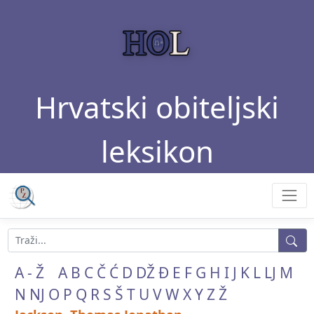
Hrvatski obiteljski
leksikon
A - Ž
A
B
C
Č
Ć
D
DŽ
Đ
E
F
G
H
I
J
K
L
LJ
M
N
NJ
O
P
Q
R
S
Š
T
U
V
W
X
Y
Z
Ž