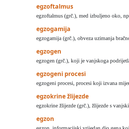
egzoftalmus
egzoftalmus (grč.), med izbuljeno oko, npr
egzogamija
egzogamija (grč.), obveza uzimanja bračnog
egzogen
egzogen (grč.), koji je vanjskoga podrijet
egzogeni procesi
egzogeni procesi, procesi koji izvana mijen
egzokrine žlijezde
egzokrine žlijezde (grč.), žlijezde s vanjsk
egzon
egzon, informacijski vrijedan dio gena koji 