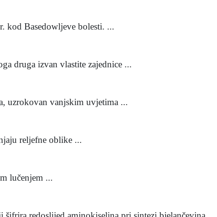
. kod Basedowljeve bolesti. ...
a druga izvan vlastite zajednice ...
la, uzrokovan vanjskim uvjetima ...
jaju reljefne oblike ...
im lučenjem ...
šifrira redoslijed aminokiselina pri sintezi bjelančevina. ..