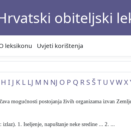
Hrvatski obiteljski l
O leksikonu
Uvjeti korištenja
H
I
J
K
L
LJ
M
N
NJ
O
P
Q
R
S
Š
T
U
V
W
X
oučava mogućnosti postojanja živih organizama izvan Zemlje 
zlaz). 1. Iseljenje, napuštanje neke sredine ... 2. ...