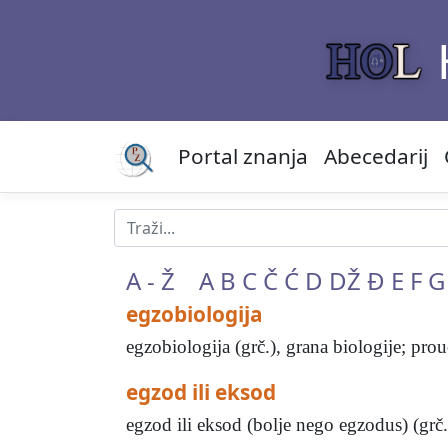
Portal znanja
Abecedarij
A - Ž
A
B
C
Č
Ć
D
DŽ
Đ
E
F
G
egzobiologija
egzobiologija (grč.), grana biologije; pr
egzod ili eksod
egzod ili eksod (bolje nego egzodus) (grč.: i