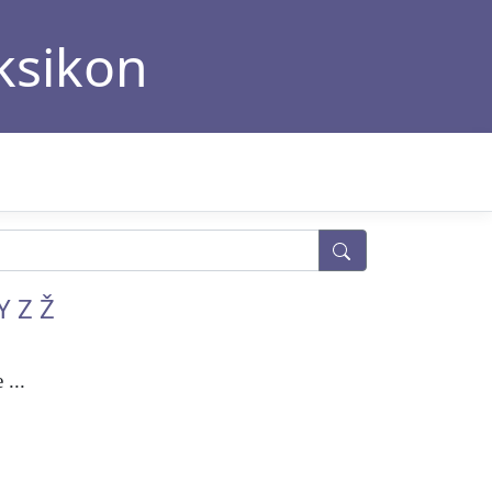
eksikon
Y
Z
Ž
...