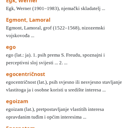
Egk, Werner
Egk, Werner (1901–1983), njemački skladatelj ...
Egmont, Lamoral
Egmont, Lamoral, grof (1522–1568), nizozemski
vojskovođa ...
ego
ego (lat.: ja). 1. psih prema S. Freudu, spoznajni i
perceptivni sloj svijesti ... 2. ...
egocentričnost
egocentričnost (lat.), psih svjesno ili nesvjesno stavljanje
vlastitoga ja i osobne koristi u središte interesa ...
egoizam
egoizam (lat.), pretpostavljanje vlastitih interesa
opravdanim tuđim i općim interesima ...