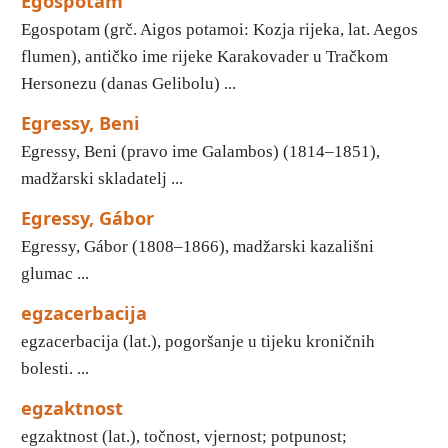
Egospotam
Egospotam (grč. Aigos potamoi: Kozja rijeka, lat. Aegos
flumen), antičko ime rijeke Karakovader u Tračkom
Hersonezu (danas Gelibolu) ...
Egressy, Beni
Egressy, Beni (pravo ime Galambos) (1814–1851),
madžarski skladatelj ...
Egressy, Gábor
Egressy, Gábor (1808–1866), madžarski kazališni
glumac ...
egzacerbacija
egzacerbacija (lat.), pogoršanje u tijeku kroničnih
bolesti. ...
egzaktnost
egzaktnost (lat.), točnost, vjernost; potpunost;