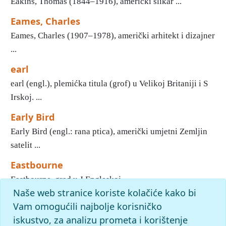
Eakins, Thomas (1844–1916), američki slikar ...
Eames, Charles
Eames, Charles (1907–1978), američki arhitekt i dizajner
...
earl
earl (engl.), plemićka titula (grof) u Velikoj Britaniji i S
Irskoj. ...
Early Bird
Early Bird (engl.: rana ptica), američki umjetni Zemljin
satelit ...
Eastbourne
Eastbourne, grad u J Engleskoj ...
Naše web stranice koriste kolačiće kako bi
1
2
3
4
5
6
7
8
9
10
»
Kraj
Vam omogućili najbolje korisničko
iskustvo, za analizu prometa i korištenje
slovo
e
: pronađenih odgovora: 1424; vrijeme izvršavanja