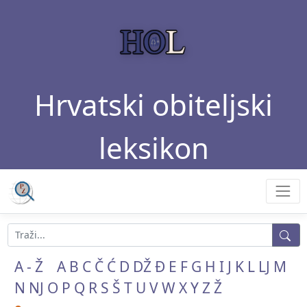
Hrvatski obiteljski
leksikon
A - Ž
A
B
C
Č
Ć
D
DŽ
Đ
E
F
G
H
I
J
K
L
LJ
M
N
NJ
O
P
Q
R
S
Š
T
U
V
W
X
Y
Z
Ž