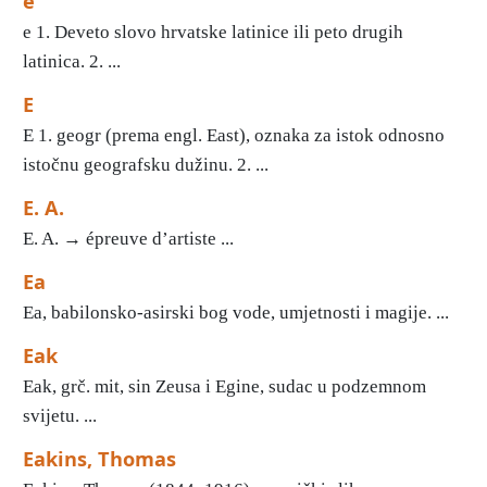
e
e 1. Deveto slovo hrvatske latinice ili peto drugih
latinica. 2. ...
E
E 1. geogr (prema engl. East), oznaka za istok odnosno
istočnu geografsku dužinu. 2. ...
E. A.
E. A. → épreuve d’artiste ...
Ea
Ea, babilonsko-asirski bog vode, umjetnosti i magije. ...
Eak
Eak, grč. mit, sin Zeusa i Egine, sudac u podzemnom
svijetu. ...
Eakins, Thomas