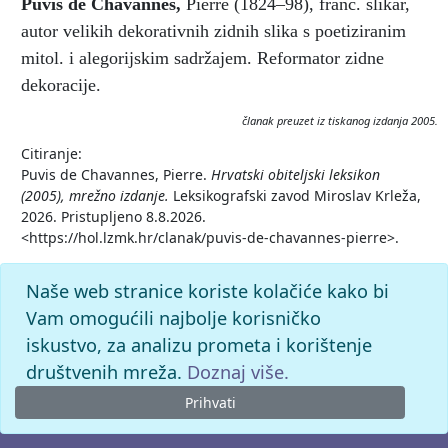
Puvis de Chavannes
,
Pierre (1824–98), franc. slikar,
autor velikih dekorativnih zidnih slika s poetiziranim
mitol. i alegorijskim sadržajem. Reformator zidne
dekoracije.
članak preuzet iz tiskanog izdanja 2005.
Citiranje:
Puvis de Chavannes, Pierre.
Hrvatski obiteljski leksikon
(2005), mrežno izdanje.
Leksikografski zavod Miroslav Krleža,
2026. Pristupljeno 8.8.2026.
<https://hol.lzmk.hr/clanak/puvis-de-chavannes-pierre>.
Naše web stranice koriste kolačiće kako bi
Vam omogućili najbolje korisničko
iskustvo, za analizu prometa i korištenje
društvenih mreža.
Doznaj više.
Prihvati
© 2026. -
Leksikografski zavod
Miroslav Krleža