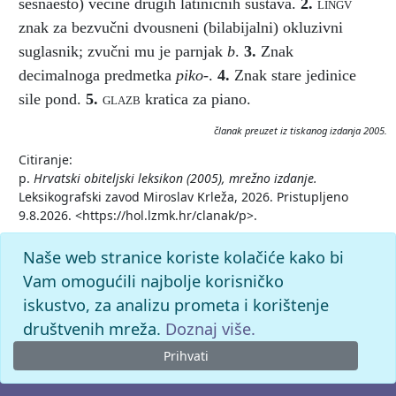
šesnaesto) većine drugih latiničnih sustava.
2.
lingv
znak za bezvučni dvousneni (bilabijalni) okluzivni
suglasnik; zvučni mu je parnjak
b
.
3.
Znak
decimalnoga predmetka
piko-
.
4.
Znak stare jedinice
sile pond.
5.
glazb
kratica za piano.
članak preuzet iz tiskanog izdanja 2005.
Citiranje:
p.
Hrvatski obiteljski leksikon (2005), mrežno izdanje.
Leksikografski zavod Miroslav Krleža, 2026. Pristupljeno
9.8.2026. <https://hol.lzmk.hr/clanak/p>.
Naše web stranice koriste kolačiće kako bi
Vam omogućili najbolje korisničko
iskustvo, za analizu prometa i korištenje
društvenih mreža.
Doznaj više.
Prihvati
© 2026. -
Leksikografski zavod
Miroslav Krleža