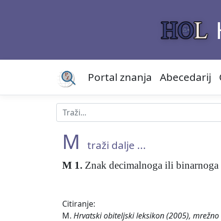
Portal znanja
Abecedarij
M
traži dalje ...
M
1.
Znak decimalnoga ili binarnog
Citiranje:
M.
Hrvatski obiteljski leksikon (2005), mrežno 