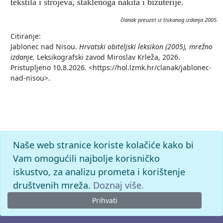
tekstila i strojeva, staklenoga nakita i bižuterije.
članak preuzet iz tiskanog izdanja 2005.
Citiranje:
Jablonec nad Nisou.
Hrvatski obiteljski leksikon (2005), mrežno
izdanje.
Leksikografski zavod Miroslav Krleža, 2026.
Pristupljeno 10.8.2026. <https://hol.lzmk.hr/clanak/jablonec-
nad-nisou>.
Naše web stranice koriste kolačiće kako bi
Vam omogućili najbolje korisničko
iskustvo, za analizu prometa i korištenje
društvenih mreža.
Doznaj više.
Prihvati
© 2026. -
Leksikografski zavod
Miroslav Krleža