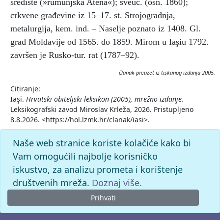
središte (»rumunjska Atena«); sveuč. (osn. 1860);
crkvene građevine iz 15–17. st. Strojogradnja,
metalurgija, kem. ind. – Naselje poznato iz 1408. Gl.
grad Moldavije od 1565. do 1859. Mirom u Iaşiu 1792.
završen je Rusko-tur. rat (1787–92).
članak preuzet iz tiskanog izdanja 2005.
Citiranje:
Iaşi.
Hrvatski obiteljski leksikon (2005), mrežno izdanje.
Leksikografski zavod Miroslav Krleža, 2026. Pristupljeno
8.8.2026. <https://hol.lzmk.hr/clanak/iasi>.
Naše web stranice koriste kolačiće kako bi
Vam omogućili najbolje korisničko
iskustvo, za analizu prometa i korištenje
društvenih mreža.
Doznaj više.
Prihvati
© 2026. -
Leksikografski zavod
Miroslav Krleža