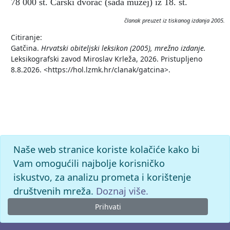
78 000 st. Carski dvorac (sada muzej) iz 18. st.
članak preuzet iz tiskanog izdanja 2005.
Citiranje:
Gatčina.
Hrvatski obiteljski leksikon (2005), mrežno izdanje.
Leksikografski zavod Miroslav Krleža, 2026. Pristupljeno
8.8.2026. <https://hol.lzmk.hr/clanak/gatcina>.
Naše web stranice koriste kolačiće kako bi
Vam omogućili najbolje korisničko
iskustvo, za analizu prometa i korištenje
društvenih mreža.
Doznaj više.
Prihvati
© 2026. -
Leksikografski zavod
Miroslav Krleža