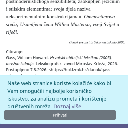
postmodernističkoga senzibiliteta; zaokupljen jezičnim
i stilskim elementima; svoja djela naziva
»eksperimentalnim konstrukcijama«.
Omensetterova
sreća; Usamljena žena Williea Mastersa;
eseji
Svijet u
riječi.
članak preuzet iz tiskanog izdanja 2005.
Citiranje:
Gass, William Howard.
Hrvatski obiteljski leksikon (2005),
mrežno izdanje.
Leksikografski zavod Miroslav Krleža, 2026.
Pristupljeno 7.8.2026. <https://hol.lzmk.hr/clanak/gass-
william-howard>.
Naše web stranice koriste kolačiće kako bi
Vam omogućili najbolje korisničko
iskustvo, za analizu prometa i korištenje
društvenih mreža.
Doznaj više.
Prihvati
© 2026. -
Leksikografski zavod
Miroslav Krleža