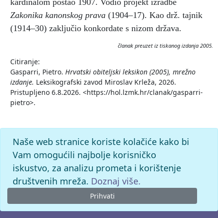
kardinalom postao 1907. Vodio projekt izradbe
Zakonika kanonskog prava
(1904–17). Kao drž. tajnik
(1914–30) zaključio konkordate s nizom država.
članak preuzet iz tiskanog izdanja 2005.
Citiranje:
Gasparri, Pietro.
Hrvatski obiteljski leksikon (2005), mrežno
izdanje.
Leksikografski zavod Miroslav Krleža, 2026.
Pristupljeno 6.8.2026. <https://hol.lzmk.hr/clanak/gasparri-
pietro>.
Naše web stranice koriste kolačiće kako bi
Vam omogućili najbolje korisničko
iskustvo, za analizu prometa i korištenje
društvenih mreža.
Doznaj više.
Prihvati
© 2026. -
Leksikografski zavod
Miroslav Krleža