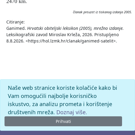
2470 km.
članak preuzet iz tiskanog izdanja 2005.
Citiranje:
Ganimed.
Hrvatski obiteljski leksikon (2005), mrežno izdanje.
Leksikografski zavod Miroslav Krleža, 2026. Pristupljeno
8.8.2026. <https://hol.lzmk.hr/clanak/ganimed-satelit>.
Naše web stranice koriste kolačiće kako bi
Vam omogućili najbolje korisničko
iskustvo, za analizu prometa i korištenje
društvenih mreža.
Doznaj više.
Prihvati
© 2026. -
Leksikografski zavod
Miroslav Krleža