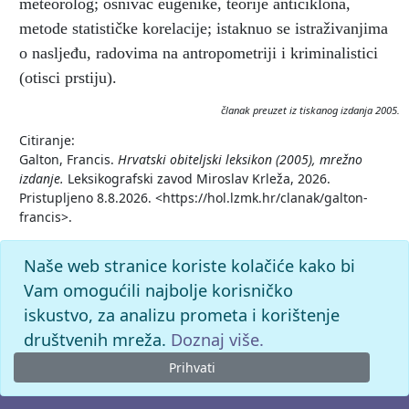
meteorolog; osnivač eugenike, teorije anticiklona,
metode statističke korelacije; istaknuo se istraživanjima
o nasljeđu, radovima na antropometriji i kriminalistici
(otisci prstiju).
članak preuzet iz tiskanog izdanja 2005.
Citiranje:
Galton, Francis.
Hrvatski obiteljski leksikon (2005), mrežno
izdanje.
Leksikografski zavod Miroslav Krleža, 2026.
Pristupljeno 8.8.2026. <https://hol.lzmk.hr/clanak/galton-
francis>.
Naše web stranice koriste kolačiće kako bi
Vam omogućili najbolje korisničko
iskustvo, za analizu prometa i korištenje
društvenih mreža.
Doznaj više.
Prihvati
© 2026. -
Leksikografski zavod
Miroslav Krleža