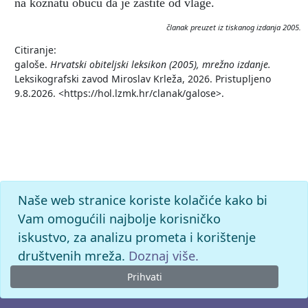
na kožnatu obuću da je zaštite od vlage.
članak preuzet iz tiskanog izdanja 2005.
Citiranje:
galoše.
Hrvatski obiteljski leksikon (2005), mrežno izdanje.
Leksikografski zavod Miroslav Krleža, 2026. Pristupljeno
9.8.2026. <https://hol.lzmk.hr/clanak/galose>.
Naše web stranice koriste kolačiće kako bi
Vam omogućili najbolje korisničko
iskustvo, za analizu prometa i korištenje
društvenih mreža.
Doznaj više.
Prihvati
© 2026. -
Leksikografski zavod
Miroslav Krleža