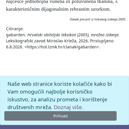
najčešće jednobojna vunena ili poluvunena tkanina, s
karakterističnim dijagonalnim rebrastim uzorkom.
članak preuzet iz tiskanog izdanja 2005.
Citiranje:
gabarden.
Hrvatski obiteljski leksikon (2005), mrežno izdanje.
Leksikografski zavod Miroslav Krleža, 2026. Pristupljeno
6.8.2026. <https://hol.lzmk.hr/clanak/gabarden>.
Naše web stranice koriste kolačiće kako bi
Vam omogućili najbolje korisničko
iskustvo, za analizu prometa i korištenje
društvenih mreža.
Doznaj više.
Prihvati
© 2026. -
Leksikografski zavod
Miroslav Krleža