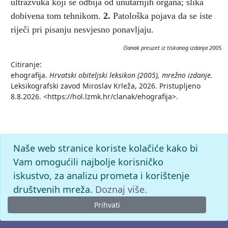
ultrazvuka koji se odbija od unutarnjih organa; slika
dobivena tom tehnikom.
2.
Patološka pojava da se iste
riječi pri pisanju nesvjesno ponavljaju.
članak preuzet iz tiskanog izdanja 2005.
Citiranje:
ehografija.
Hrvatski obiteljski leksikon (2005), mrežno izdanje.
Leksikografski zavod Miroslav Krleža, 2026. Pristupljeno
8.8.2026. <https://hol.lzmk.hr/clanak/ehografija>.
Naše web stranice koriste kolačiće kako bi
Vam omogućili najbolje korisničko
iskustvo, za analizu prometa i korištenje
društvenih mreža.
Doznaj više.
Prihvati
© 2026. -
Leksikografski zavod
Miroslav Krleža