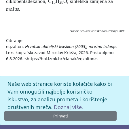
ciklopentadekanon, C
H
O; sintetska zamjena za
15
28
mošus.
članak preuzet iz tiskanog izdanja 2005.
Citiranje:
egzalton.
Hrvatski obiteljski leksikon (2005), mrežno izdanje.
Leksikografski zavod Miroslav Krleža, 2026. Pristupljeno
6.8.2026. <https://hol.lzmk.hr/clanak/egzalton>.
Naše web stranice koriste kolačiće kako bi
Vam omogućili najbolje korisničko
iskustvo, za analizu prometa i korištenje
društvenih mreža.
Doznaj više.
Prihvati
© 2026. -
Leksikografski zavod
Miroslav Krleža