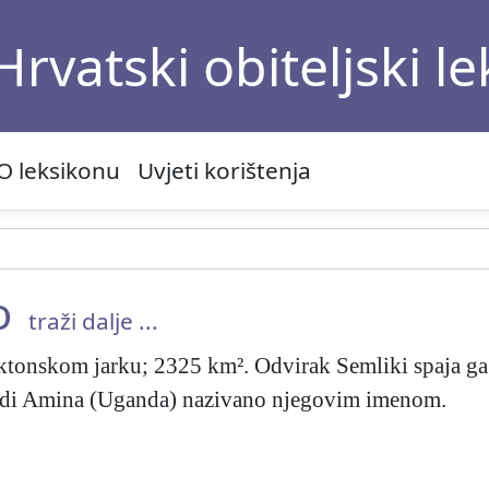
Hrvatski obiteljski l
O leksikonu
Uvjeti korištenja
o
traži dalje ...
tektonskom jarku; 2325 km². Odvirak Semliki spaja ga s
 Idi Amina (Uganda) nazivano njegovim imenom.