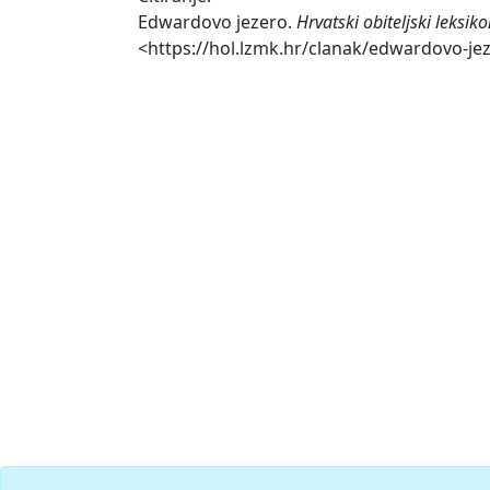
Edwardovo jezero.
Hrvatski obiteljski leksik
<https://hol.lzmk.hr/clanak/edwardovo-je