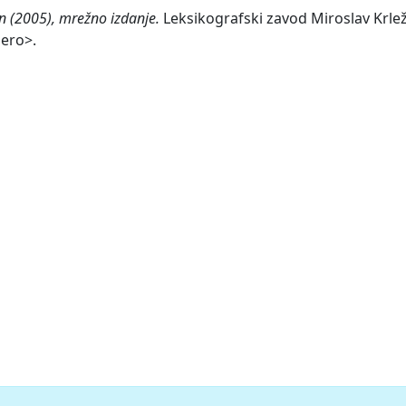
on (2005), mrežno izdanje.
Leksikografski zavod Miroslav Krleža
zero>.