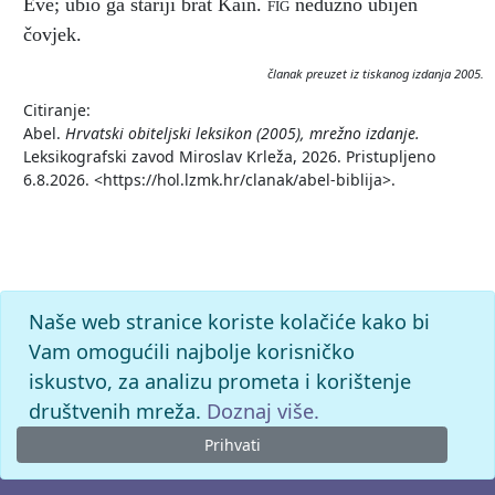
Eve; ubio ga stariji brat Kain.
fig
nedužno ubijen
čovjek.
članak preuzet iz tiskanog izdanja 2005.
Citiranje:
Abel.
Hrvatski obiteljski leksikon (2005), mrežno izdanje.
Leksikografski zavod Miroslav Krleža, 2026. Pristupljeno
6.8.2026. <https://hol.lzmk.hr/clanak/abel-biblija>.
Naše web stranice koriste kolačiće kako bi
Vam omogućili najbolje korisničko
iskustvo, za analizu prometa i korištenje
društvenih mreža.
Doznaj više.
Prihvati
© 2026. -
Leksikografski zavod
Miroslav Krleža