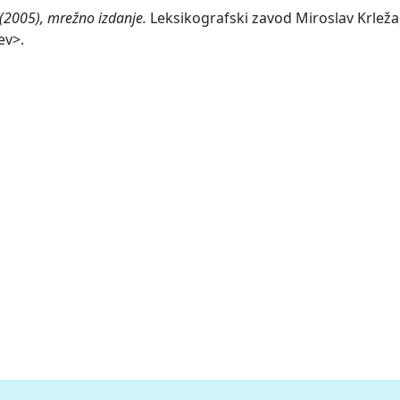
n (2005), mrežno izdanje.
Leksikografski zavod Miroslav Krleža,
ev>.