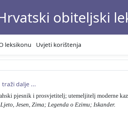
Hrvatski obiteljski l
O leksikonu
Uvjeti korištenja
traži dalje ...
ski pjesnik i prosvjetitelj; utemeljitelj moderne kaza
 Ljeto, Jesen, Zima; Legenda o Ezimu; Iskander.