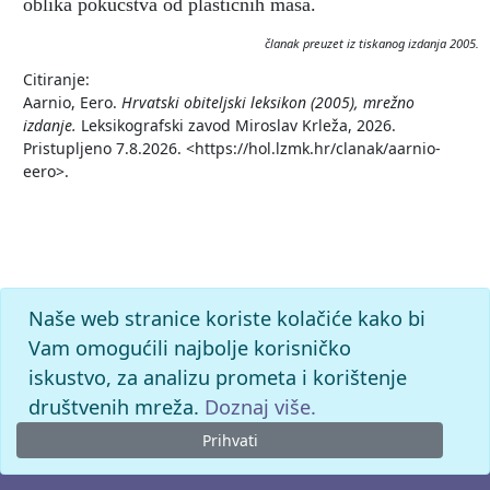
oblika pokućstva od plastičnih masa.
članak preuzet iz tiskanog izdanja 2005.
Citiranje:
Aarnio, Eero.
Hrvatski obiteljski leksikon (2005), mrežno
izdanje.
Leksikografski zavod Miroslav Krleža, 2026.
Pristupljeno 7.8.2026. <https://hol.lzmk.hr/clanak/aarnio-
eero>.
Naše web stranice koriste kolačiće kako bi
Vam omogućili najbolje korisničko
iskustvo, za analizu prometa i korištenje
društvenih mreža.
Doznaj više.
Prihvati
© 2026. -
Leksikografski zavod
Miroslav Krleža