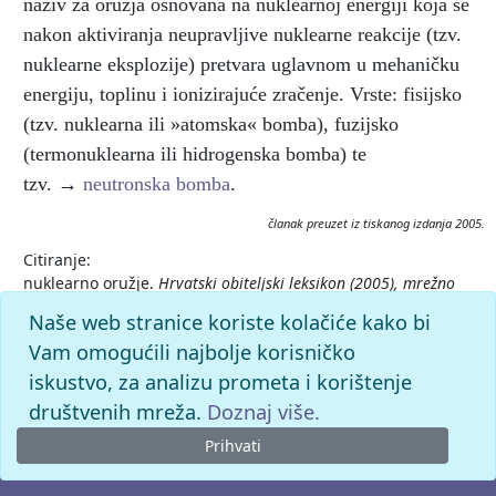
naziv za oružja osnovana na nuklearnoj energiji koja se
nakon aktiviranja neupravljive nuklearne reakcije (tzv.
nuklearne eksplozije) pretvara uglavnom u mehaničku
energiju, toplinu i ionizirajuće zračenje. Vrste: fisijsko
(tzv. nuklearna ili »atomska« bomba), fuzijsko
(termonuklearna ili hidrogenska bomba) te
tzv. →
neutronska bomba
.
članak preuzet iz tiskanog izdanja 2005.
Citiranje:
nuklearno oružje.
Hrvatski obiteljski leksikon (2005), mrežno
izdanje.
Leksikografski zavod Miroslav Krleža, 2026.
Naše web stranice koriste kolačiće kako bi
Pristupljeno 8.8.2026. <https://hol.lzmk.hr/clanak/28176>.
Vam omogućili najbolje korisničko
iskustvo, za analizu prometa i korištenje
društvenih mreža.
Doznaj više.
Prihvati
© 2026. -
Leksikografski zavod
Miroslav Krleža