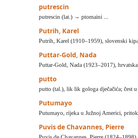
putrescin
putrescin (lat.) → ptomaini ...
Putrih, Karel
Putrih, Karel (1910–1959), slovenski kipar
Puttar-Gold, Nada
Puttar-Gold, Nada (1923–2017), hrvatska p
putto
putto (tal.), lik lik gologa dječačića; čest 
Putumayo
Putumayo, rijeka u Južnoj Americi, pritok
Puvis de Chavannes, Pierre
Puvis de Chavannes, Pierre (1824–1898), f