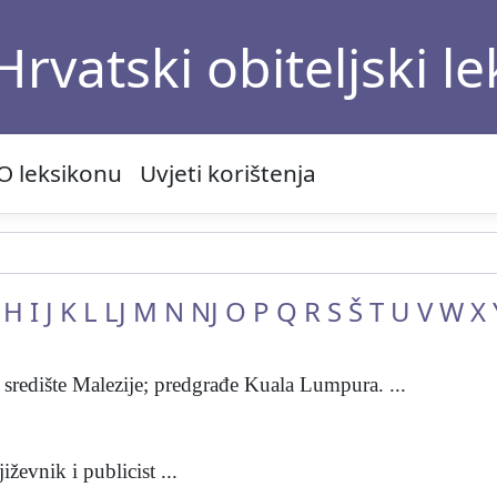
Hrvatski obiteljski l
O leksikonu
Uvjeti korištenja
H
I
J
K
L
LJ
M
N
NJ
O
P
Q
R
S
Š
T
U
V
W
X
o središte Malezije; predgrađe Kuala Lumpura. ...
ževnik i publicist ...