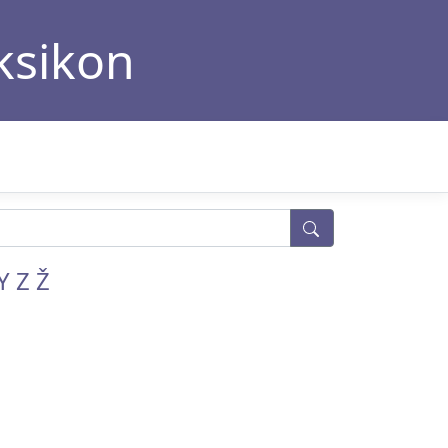
eksikon
Y
Z
Ž