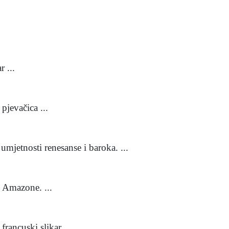
 ...
jevačica ...
u umjetnosti renesanse i baroka. ...
 Amazone. ...
rancuski slikar ...