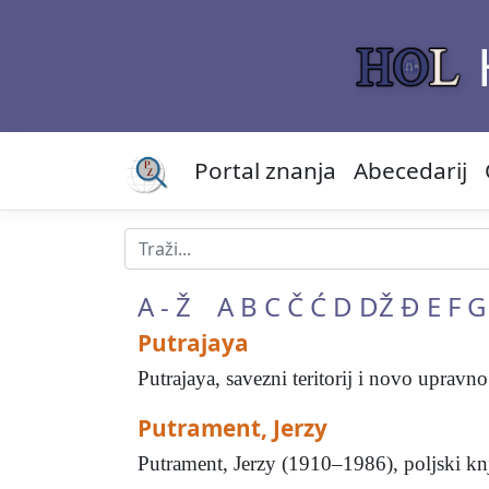
Portal znanja
Abecedarij
A - Ž
A
B
C
Č
Ć
D
DŽ
Đ
E
F
G
Putrajaya
Putrajaya, savezni teritorij i novo upravn
Putrament, Jerzy
Putrament, Jerzy (1910–1986), poljski knji