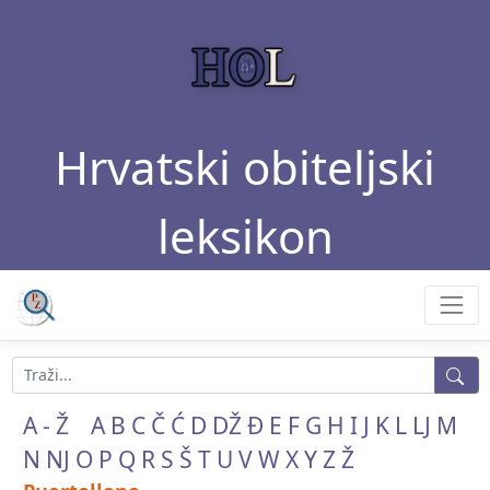
Hrvatski obiteljski
leksikon
A - Ž
A
B
C
Č
Ć
D
DŽ
Đ
E
F
G
H
I
J
K
L
LJ
M
N
NJ
O
P
Q
R
S
Š
T
U
V
W
X
Y
Z
Ž