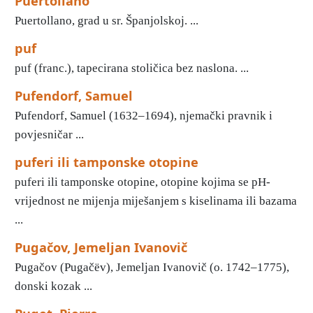
Puertollano
Puertollano, grad u sr. Španjolskoj. ...
puf
puf (franc.), tapecirana stoličica bez naslona. ...
Pufendorf, Samuel
Pufendorf, Samuel (1632–1694), njemački pravnik i
povjesničar ...
puferi ili tamponske otopine
puferi ili tamponske otopine, otopine kojima se pH-
vrijednost ne mijenja miješanjem s kiselinama ili bazama
...
Pugačov, Jemeljan Ivanovič
Pugačov (Pugačëv), Jemeljan Ivanovič (o. 1742–1775),
donski kozak ...