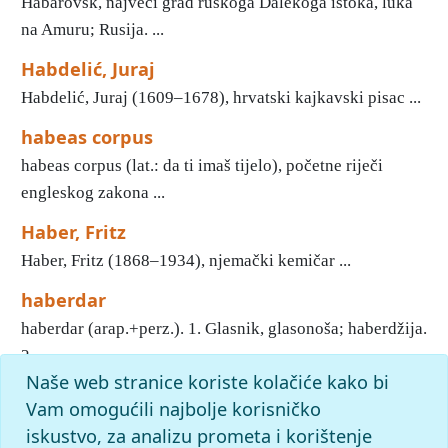
Habarovsk, najveći grad ruskoga Dalekoga istoka, luka
na Amuru; Rusija. ...
Habdelić, Juraj
Habdelić, Juraj (1609–1678), hrvatski kajkavski pisac ...
habeas corpus
habeas corpus (lat.: da ti imaš tijelo), početne riječi
engleskog zakona ...
Haber, Fritz
Haber, Fritz (1868–1934), njemački kemičar ...
haberdar
haberdar (arap.+perz.). 1. Glasnik, glasonoša; haberdžija.
2. ...
Naše web stranice koriste kolačiće kako bi
1
2
3
4
5
6
7
8
9
10
»
Kraj
Vam omogućili najbolje korisničko
iskustvo, za analizu prometa i korištenje
slovo
h
: pronađenih odgovora: 1750; vrijeme izvršavanja