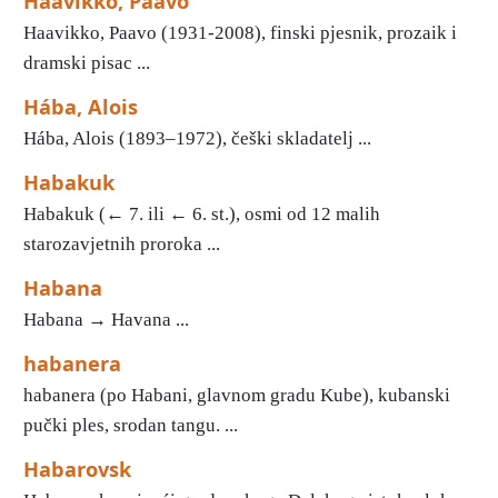
Haavikko, Paavo
Haavikko, Paavo (1931-2008), finski pjesnik, prozaik i
dramski pisac ...
Hába, Alois
Hába, Alois (1893–1972), češki skladatelj ...
Habakuk
Habakuk (← 7. ili ← 6. st.), osmi od 12 malih
starozavjetnih proroka ...
Habana
Habana → Havana ...
habanera
habanera (po Habani, glavnom gradu Kube), kubanski
pučki ples, srodan tangu. ...
Habarovsk