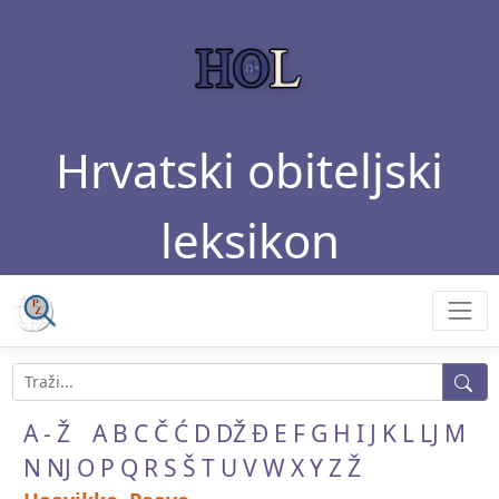
Hrvatski obiteljski
leksikon
A - Ž
A
B
C
Č
Ć
D
DŽ
Đ
E
F
G
H
I
J
K
L
LJ
M
N
NJ
O
P
Q
R
S
Š
T
U
V
W
X
Y
Z
Ž