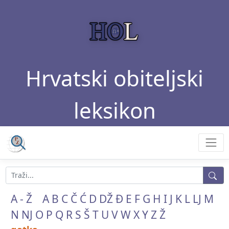
Hrvatski obiteljski
leksikon
A - Ž
A
B
C
Č
Ć
D
DŽ
Đ
E
F
G
H
I
J
K
L
LJ
M
N
NJ
O
P
Q
R
S
Š
T
U
V
W
X
Y
Z
Ž