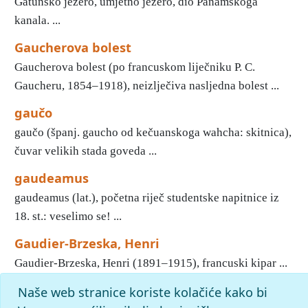
Gatúnsko jezero, umjetno jezero, dio Panamskoga
kanala. ...
Gaucherova bolest
Gaucherova bolest (po francuskom liječniku P. C.
Gaucheru, 1854–1918), neizlječiva nasljedna bolest ...
gaučo
gaučo (španj. gaucho od kečuanskoga wahcha: skitnica),
čuvar velikih stada goveda ...
gaudeamus
gaudeamus (lat.), početna riječ studentske napitnice iz
18. st.: veselimo se! ...
Gaudier-Brzeska, Henri
Gaudier-Brzeska, Henri (1891–1915), francuski kipar ...
Naše web stranice koriste kolačiće kako bi
«
31
32
33
34
35
36
37
38
39
40
»
Kraj
Početak