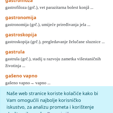
gastrofiloza
gastrofiloza (grč.), vet parazitarna bolest konjâ ...
gastronomija
gastronomija (grč.), umijeće priređivanja jela ...
gastroskopija
gastroskopija (grč.), pregledavanje želučane sluznice ...
gastrula
gastrula (grč.), stadij u razvoju zametka višestaničnih
životinja ...
gašeno vapno
gašeno vapno→ vapno ...
Naše web stranice koriste kolačiće kako bi
«
21
22
23
24
25
26
27
28
29
30
»
Kraj
Početak
Vam omogućili najbolje korisničko
slovo
g
: pronađenih odgovora: 1852; vrijeme izvršavanja
iskustvo, za analizu prometa i korištenje
upita: 14 ms