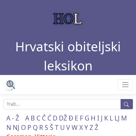
Hrvatski obiteljski
leksikon
A - Ž
A
B
C
Č
Ć
D
DŽ
Đ
E
F
G
H
I
J
K
L
LJ
M
N
NJ
O
P
Q
R
S
Š
T
U
V
W
X
Y
Z
Ž