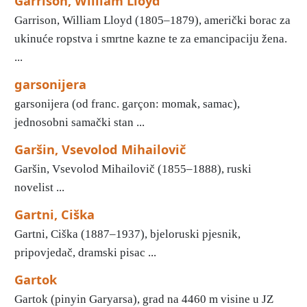
Garrison, William Lloyd
Garrison, William Lloyd (1805–1879), američki borac za
ukinuće ropstva i smrtne kazne te za emancipaciju žena.
...
garsonijera
garsonijera (od franc. garçon: momak, samac),
jednosobni samački stan ...
Garšin, Vsevolod Mihailovič
Garšin, Vsevolod Mihailovič (1855–1888), ruski
novelist ...
Gartni, Ciška
Gartni, Ciška (1887–1937), bjeloruski pjesnik,
pripovjedač, dramski pisac ...
Gartok
Gartok (pinyin Garyarsa), grad na 4460 m visine u JZ