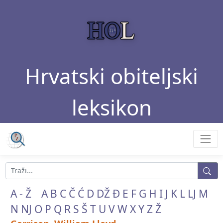
Hrvatski obiteljski
leksikon
A - Ž
A
B
C
Č
Ć
D
DŽ
Đ
E
F
G
H
I
J
K
L
LJ
M
N
NJ
O
P
Q
R
S
Š
T
U
V
W
X
Y
Z
Ž