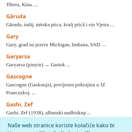
Tibetu, Kina. ...
Gāruda
Gāruda, indij. mitska ptica, kralj pticâ i sin Vjetra ...
Gary
Gary, grad na jezeru Michigan, Indiana, SAD. ...
Garyarsa
Garyarsa (pinyin) → Gartok ...
Gascogne
Gascogne (Gaskonja), povijesna pokrajina u JZ
Francuskoj. ...
Gashi, Zef
Gashi, Zef (1938), albanski nadbiskup ...
Naše web stranice koriste kolačiće kako bi
«
21
22
23
24
25
26
27
28
29
30
»
Kraj
Početak